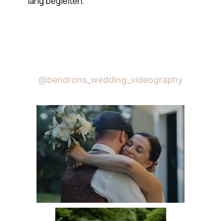
lang begleiten.
@bendrons_wedding_videography