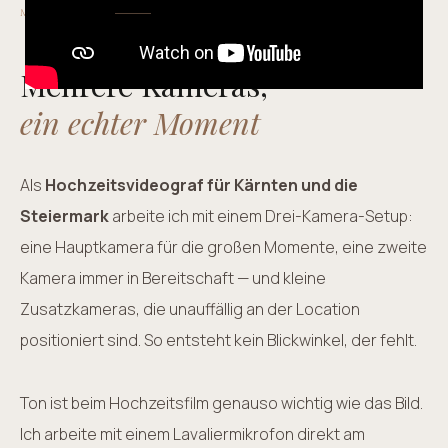
MEIN ANSATZ
Mehrere Kameras,
ein echter Moment
Als
Hochzeitsvideograf für Kärnten und die
Steiermark
arbeite ich mit einem Drei-Kamera-Setup:
eine Hauptkamera für die großen Momente, eine zweite
Kamera immer in Bereitschaft — und kleine
Zusatzkameras, die unauffällig an der Location
positioniert sind. So entsteht kein Blickwinkel, der fehlt.
Ton ist beim Hochzeitsfilm genauso wichtig wie das Bild.
Ich arbeite mit einem Lavaliermikrofon direkt am