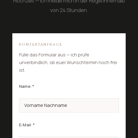
Hochzeit — ich melde mich in der Regel innerhalb
von 24 Stunden.
KONTAKTANFRAGE
Fülle das Formular aus — ich prüfe
unverbindlich, ob euer Wunschtermin noch frei
ist.
Name:
*
E-Mail:
*