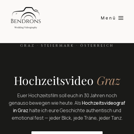
Skip
to
Menü
content
GRAZ · STEIERMARK · ÖSTERREICH
Hochzeitsvideo
Graz
Euer Hochzeitsfilm soll euch in 30 Jahren noch
genauso bewegen wie heute. Als
Hochzeitsvideograf
in Graz
halte ich eure Geschichte authentisch und
emotional fest — jeder Blick, jede Träne, jeder Tanz.