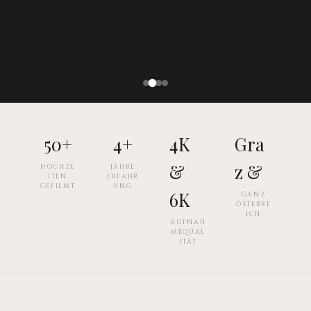
50+
4+
4K
Gra
&
z &
HOCHZE
JAHRE
ITEN
ERFAHR
GEFILMT
UNG
6K
GANZ
ÖSTERRE
ICH
AUFNAH
MEQUAL
ITÄT