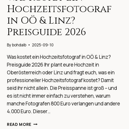
ENTSPANNT
Hochzeitsfotograf
PLANEN
FÜR
in OÖ & Linz?
EURE
SCHÖNE
Preisguide 2026
HOCHZEIT
By
bohdalb
2025-09-10
Was kostet ein Hochzeitsfotograf in OÖ & Linz?
Preisguide 2026 Ihr plant eure Hochzeit in
Oberösterreich oder Linz und fragt euch, was ein
professioneller Hochzeitsfotograf kostet? Damit
seid ihr nicht allein. Die Preisspanne ist groß – und
es ist nicht immer einfach zu verstehen, warum
manche Fotografen 800 Euro verlangen und andere
4.000 Euro. Dieser…
WAS
READ MORE
KOSTET