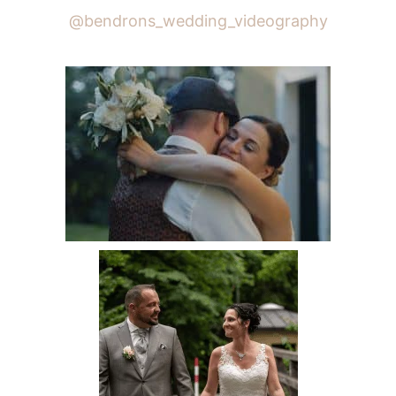
ÖSTERREICH?
@bendrons_wedding_videography
KOSTEN
&
TIPPS
2026