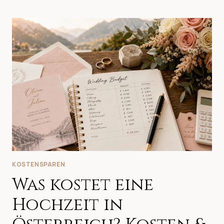
EIN
HOCHZEITSFOTOGRAF
IN
OÖ
&
LINZ?
PREISGUIDE
2026
KOSTENSPAREN
Was kostet eine
Hochzeit in