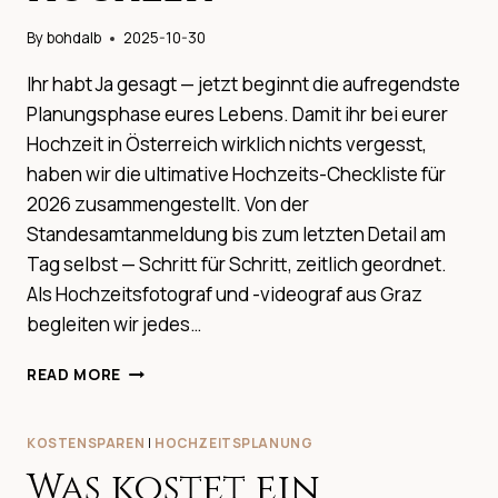
By
bohdalb
2025-10-30
Ihr habt Ja gesagt — jetzt beginnt die aufregendste
Planungsphase eures Lebens. Damit ihr bei eurer
Hochzeit in Österreich wirklich nichts vergesst,
haben wir die ultimative Hochzeits-Checkliste für
2026 zusammengestellt. Von der
Standesamtanmeldung bis zum letzten Detail am
Tag selbst — Schritt für Schritt, zeitlich geordnet.
Als Hochzeitsfotograf und -videograf aus Graz
begleiten wir jedes…
DIE
READ MORE
ULTIMATIVE
CHECKLISTE
ZUR
KOSTENSPAREN
|
HOCHZEITSPLANUNG
HOCHZEIT
Was kostet ein
–