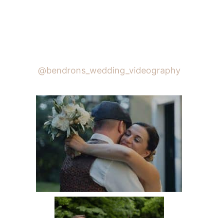
@bendrons_wedding_videography